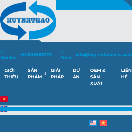
+84909668779
info@huynhthaofans.com
Hotline:
Email:
GIỚI
SẢN
GIẢI
DỰ
OEM &
LIÊN
THIỆU
PHẨM
PHÁP
ÁN
SẢN
HỆ
XUẤT