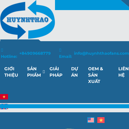
+84909668779
info@huynhthaofans.com
Hotline:
Email:
GIỚI
SẢN
GIẢI
DỰ
OEM &
LIÊN
THIỆU
PHẨM
PHÁP
ÁN
SẢN
HỆ
XUẤT